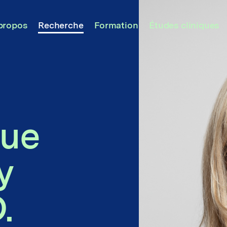
propos
Recherche
Formation
Études cliniques
ue
y
.