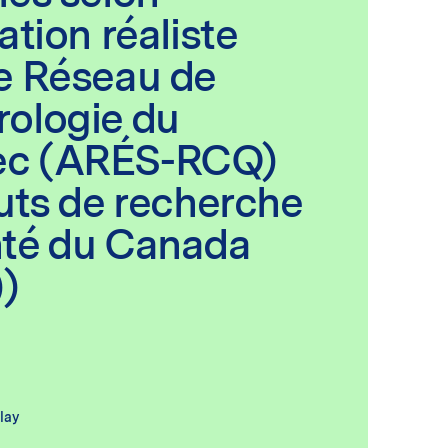
ation réaliste
e Réseau de
rologie du
c (ARÉS-RCQ)
tuts de recherche
nté du Canada
)
lay