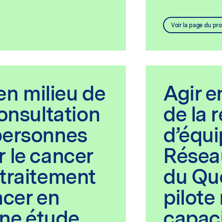
Voir la page du pro
 en milieu de
Agir e
consultation
de la 
personnes
d’équi
 le cancer
Résea
traitement
du Qu
ncer en
pilote
ne étude
capaci