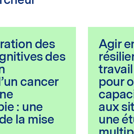
oration des
Agir e
gnitives des
résili
n
travai
d’un cancer
pour o
une
capaci
ie : une
aux sit
 de la mise
une ét
multip