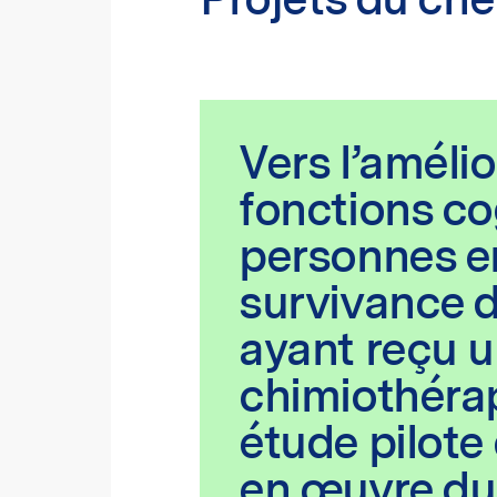
Vers l’améli
fonctions co
personnes e
survivance 
ayant reçu 
chimiothérap
étude pilote
en œuvre du