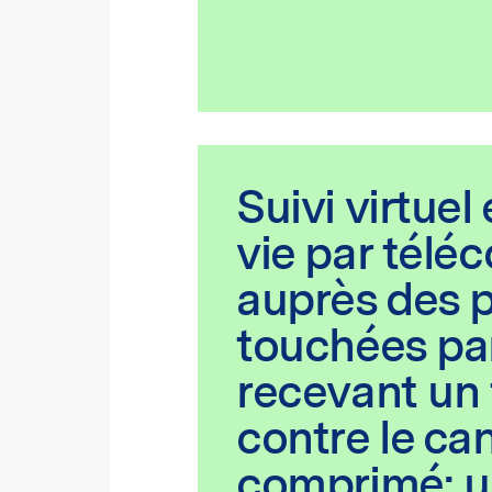
Suivi virtuel
vie par télé
auprès des 
touchées par
recevant un 
contre le ca
comprimé: u