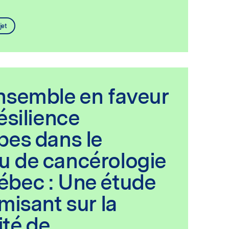
jet
nsemble en faveur
résilience
pes dans le
u de cancérologie
ébec : Une étude
 misant sur la
té de