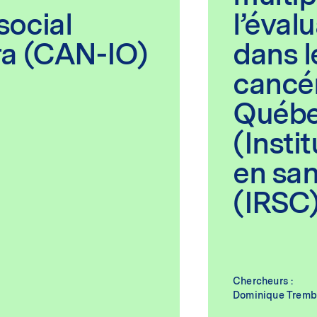
ocial
l’évalu
a (CAN-IO)
dans l
cancé
Québe
(Insti
en sa
(IRSC)
Chercheurs :
Dominique Tremb