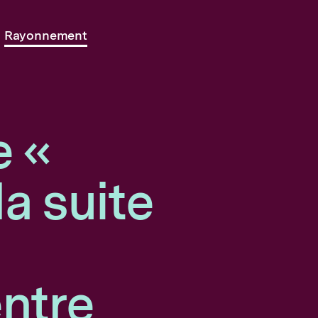
Rayonnement
e «
la suite
entre