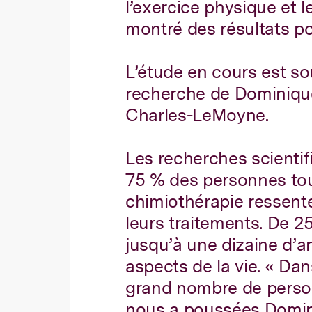
l’exercice physique et 
montré des résultats pos
L’étude en cours est so
recherche de Dominique
Charles-LeMoyne.
Les recherches scientif
75 % des personnes tou
chimiothérapie ressente
leurs traitements. De 2
jusqu’à une dizaine d’an
aspects de la vie. « Dan
grand nombre de personn
nous a poussées Domini