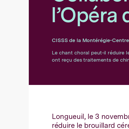
l’Opéra 
CISSS de la Montérégie-Centre
Le chant choral peut-il réduire l
ont reçu des traitements de chi
Longueuil, le 3 novembr
réduire le brouillard cé