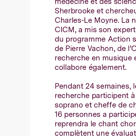
médecine et des science
Sherbrooke et chercheu
Charles-Le Moyne. La n
CICM, a mis son expertis
du programme Action so
de Pierre Vachon, de l’O
recherche en musique et
collabore également.
Pendant 24 semaines, l
recherche participent à 
soprano et cheffe de c
16 personnes a participé
reprendra le chant cho
complètent une évaluat