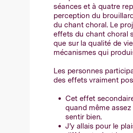
séances et à quatre repr
perception du brouillard
du chant choral. Le proj
effets du chant choral 
que sur la qualité de v
mécanismes qui produis
Les personnes particip
des effets vraiment posi
Cet effet secondaire
quand même assez du
sentir bien.
J’y allais pour le plai