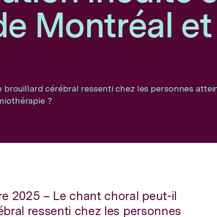
de Montréal e
e brouillard cérébral ressenti chez les personnes attei
miothérapie ?
e 2025 – Le chant choral peut-il
rébral ressenti chez les personnes